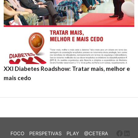
XXI Diabetes Roadshow: Tratar mais, melhor e
mais cedo
Faceb
Link
FOCO
PERSPETIVAS
PLAY
@CETERA