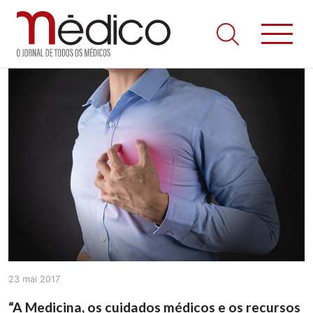
Jornal Médico
Médico – O Jornal de Todos os Médicos. Onde as notícias
Skip
realmente contam! Tudo o que se passa na Saúde!
to
content
23 mai 2017
“A Medicina, os cuidados médicos e os recursos