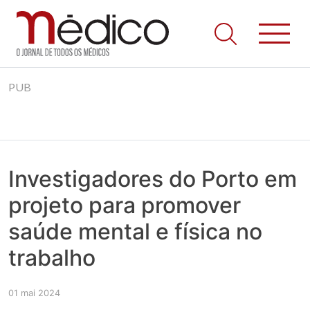
Jornal Médico
Médico – O Jornal de Todos os Médicos. Onde as notícias
Skip
realmente contam! Tudo o que se passa na Saúde!
PUB
to
content
Investigadores do Porto em
projeto para promover
saúde mental e física no
trabalho
01 mai 2024