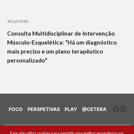
30 jul 2026
Consulta Multidisciplinar de Intervenção
Músculo-Esquelética: “Há um diagnóstico
mais preciso e um plano terapêutico
personalizado”
Faceb
Link
FOCO
PERSPETIVAS
PLAY
@CETERA
Ficha Técnica e Estatuto Editorial
Este site utiliza cookies para permitir uma melhor experiência por