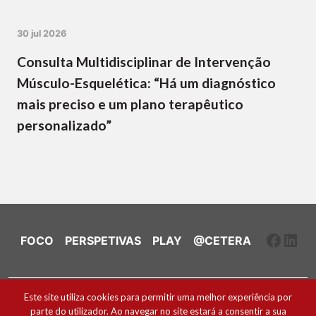
30 jul 2026
Consulta Multidisciplinar de Intervenção
Músculo-Esquelética: “Há um diagnóstico
mais preciso e um plano terapêutico
personalizado”
Faceb
Link
FOCO
PERSPETIVAS
PLAY
@CETERA
Ficha Técnica e Estatuto Editorial
Este site utiliza cookies para permitir uma melhor experiência por
parte do utilizador. Ao navegar no site estará a consentir a sua
Política de Cookies