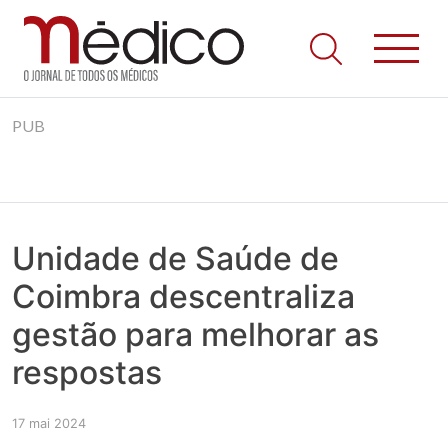
Jornal Médico
Médico – O Jornal de Todos os Médicos. Onde as notícias
Skip
realmente contam! Tudo o que se passa na Saúde!
PUB
to
content
Unidade de Saúde de
Coimbra descentraliza
gestão para melhorar as
respostas
17 mai 2024