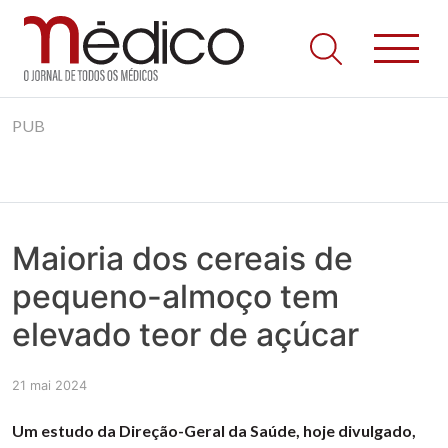
Jornal Médico
Médico – O Jornal de Todos os Médicos. Onde as notícias
Skip
realmente contam! Tudo o que se passa na Saúde!
PUB
to
content
Maioria dos cereais de
pequeno-almoço tem
elevado teor de açúcar
21 mai 2024
Um estudo da Direção-Geral da Saúde, hoje divulgado,