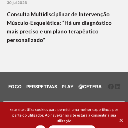
30 jul 2026
Consulta Multidisciplinar de Intervenção
Músculo-Esquelética: “Há um diagnóstico
mais preciso e um plano terapêutico
personalizado”
Faceb
Link
FOCO
PERSPETIVAS
PLAY
@CETERA
Ficha Técnica e Estatuto Editorial
Este site utiliza cookies para permitir uma melhor experiência por
parte do utilizador. Ao navegar no site estará a consentir a sua
Política de Cookies
utilização.
2026 ® Todos os direitos reservados