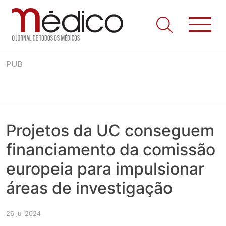
Jornal Médico
Médico – O Jornal de Todos os Médicos. Onde as notícias
Skip
realmente contam! Tudo o que se passa na Saúde!
PUB
to
content
Projetos da UC conseguem
financiamento da comissão
europeia para impulsionar
áreas de investigação
26 jul 2024