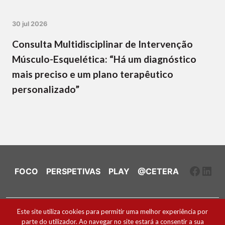
30 jul 2026
Consulta Multidisciplinar de Intervenção
Músculo-Esquelética: “Há um diagnóstico
mais preciso e um plano terapêutico
personalizado”
Faceb
Link
FOCO
PERSPETIVAS
PLAY
@CETERA
Ficha Técnica e Estatuto Editorial
Este site utiliza cookies para permitir uma melhor experiência por
parte do utilizador. Ao navegar no site estará a consentir a sua
Política de Cookies