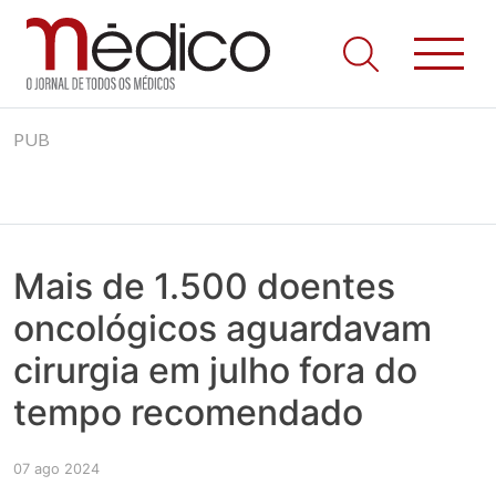
Jornal Médico
Médico – O Jornal de Todos os Médicos. Onde as notícias
Skip
realmente contam! Tudo o que se passa na Saúde!
PUB
to
content
Mais de 1.500 doentes
oncológicos aguardavam
cirurgia em julho fora do
tempo recomendado
07 ago 2024