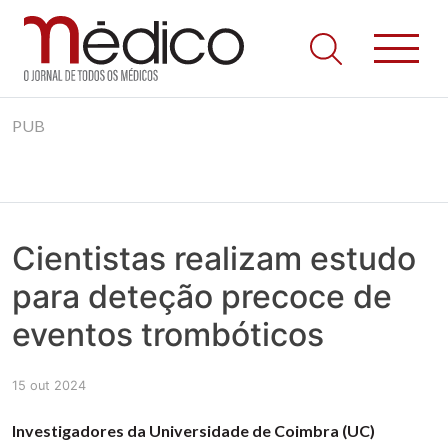
Jornal Médico
Médico – O Jornal de Todos os Médicos. Onde as notícias
Skip
realmente contam! Tudo o que se passa na Saúde!
PUB
to
content
Cientistas realizam estudo
para deteção precoce de
eventos trombóticos
15 out 2024
Investigadores da Universidade de Coimbra (UC)