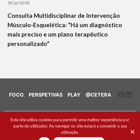
30 jul 2026
Consulta Multidisciplinar de Intervenção
Músculo-Esquelética: “Há um diagnóstico
mais preciso e um plano terapêutico
personalizado”
Faceb
Link
FOCO
PERSPETIVAS
PLAY
@CETERA
Ficha Técnica e Estatuto Editorial
Este site utiliza cookies para permitir uma melhor experiência por
parte do utilizador. Ao navegar no site estará a consentir a sua
Política de Cookies
utilização.
2026 ® Todos os direitos reservados