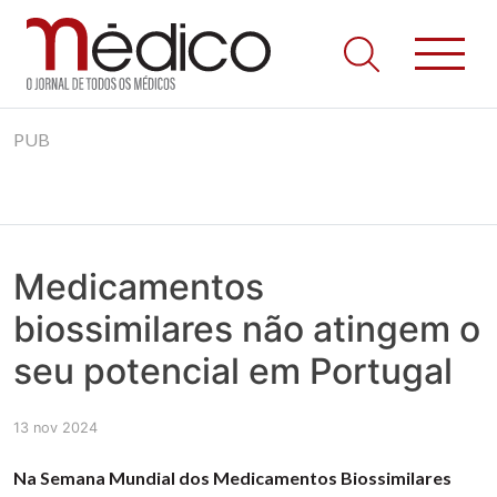
Jornal Médico
Médico – O Jornal de Todos os Médicos. Onde as notícias
Skip
realmente contam! Tudo o que se passa na Saúde!
PUB
to
content
Medicamentos
biossimilares não atingem o
seu potencial em Portugal
13 nov 2024
Na Semana Mundial dos Medicamentos Biossimilares