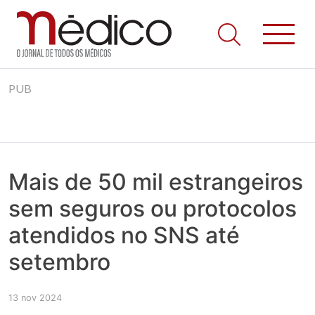
Jornal Médico
Médico – O Jornal de Todos os Médicos. Onde as notícias
Skip
realmente contam! Tudo o que se passa na Saúde!
PUB
to
content
Mais de 50 mil estrangeiros
sem seguros ou protocolos
atendidos no SNS até
setembro
13 nov 2024