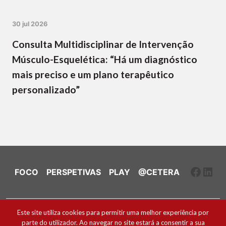
30 jul 2026
Consulta Multidisciplinar de Intervenção
Músculo-Esquelética: “Há um diagnóstico
mais preciso e um plano terapêutico
personalizado”
Faceb
Link
FOCO
PERSPETIVAS
PLAY
@CETERA
Ficha Técnica e Estatuto Editorial
Este site utiliza cookies para permitir uma melhor experiência por
parte do utilizador. Ao navegar no site estará a consentir a sua
Política de Cookies