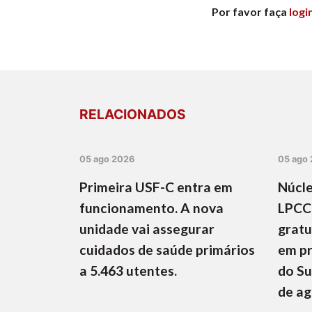
Por favor faça
logi
RELACIONADOS
05 ago 2026
05 ago
Primeira USF-C entra em
Núcle
funcionamento. A nova
LPCC
unidade vai assegurar
gratu
cuidados de saúde primários
em pr
a 5.463 utentes.
do Su
de a