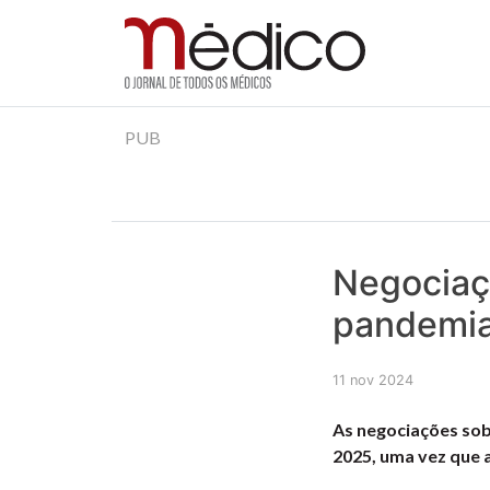
Jornal Médico
Médico – O Jornal de Todos os Médicos. Onde as
Skip
PUB
to
content
Negociaç
pandemia
11 nov 2024
As negociações sob
2025, uma vez que a