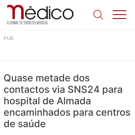
Jornal Médico
Médico – O Jornal de Todos os Médicos. Onde as notícias
Skip
realmente contam! Tudo o que se passa na Saúde!
PUB
to
content
Quase metade dos
contactos via SNS24 para
hospital de Almada
encaminhados para centros
de saúde