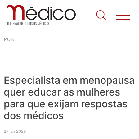
Jornal Médico
Médico – O Jornal de Todos os Médicos. Onde as notícias
Skip
realmente contam! Tudo o que se passa na Saúde!
PUB
to
content
Especialista em menopausa
quer educar as mulheres
para que exijam respostas
dos médicos
27 jan 2025