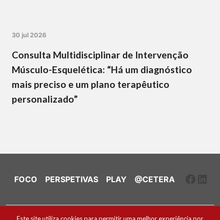
30 jul 2026
Consulta Multidisciplinar de Intervenção
Músculo-Esquelética: “Há um diagnóstico
mais preciso e um plano terapêutico
personalizado”
Faceb
Link
FOCO
PERSPETIVAS
PLAY
@CETERA
Ficha Técnica e Estatuto Editorial
Este site utiliza cookies para permitir uma melhor experiência por