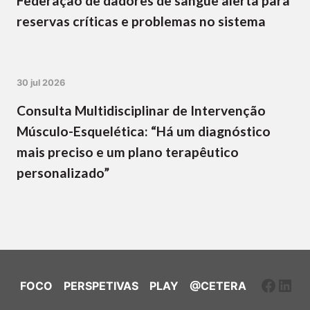
Federação de dadores de sangue alerta para
reservas críticas e problemas no sistema
30 jul 2026
Consulta Multidisciplinar de Intervenção
Músculo-Esquelética: “Há um diagnóstico
mais preciso e um plano terapêutico
personalizado”
Faceb
Link
FOCO
PERSPETIVAS
PLAY
@CETERA