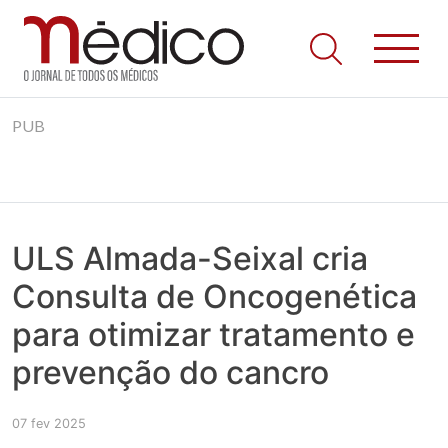
Jornal Médico
Médico – O Jornal de Todos os Médicos. Onde as notícias
Skip
realmente contam! Tudo o que se passa na Saúde!
PUB
to
content
ULS Almada-Seixal cria
Consulta de Oncogenética
para otimizar tratamento e
prevenção do cancro
07 fev 2025