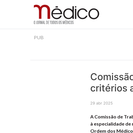
Jornal Médico
Médico – O Jornal de Todos os Médicos. Onde as
Skip
PUB
to
content
Comissão
critério
29 abr 2025
A Comissão de Trab
à especialidade de
Ordem dos Médico