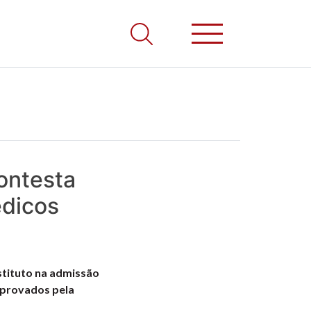
ontesta
édicos
stituto na admissão
 aprovados pela