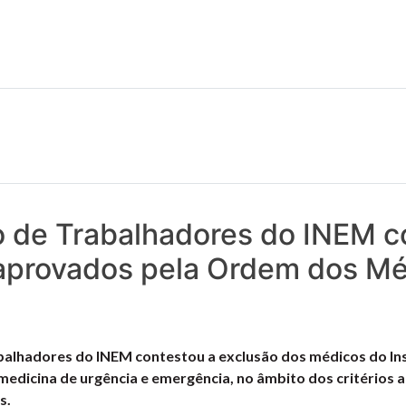
 notícias realmente contam! Tudo o que se passa na Saúde!
 de Trabalhadores do INEM c
s aprovados pela Ordem dos M
alhadores do INEM contestou a exclusão dos médicos do In
 medicina de urgência e emergência, no âmbito dos critérios
s.