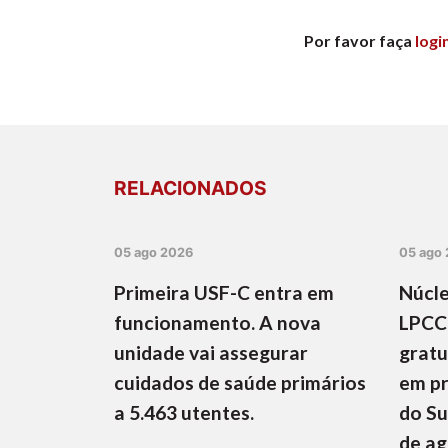
Por favor faça
logi
RELACIONADOS
05 ago 2026
05 ago
Primeira USF-C entra em
Núcle
funcionamento. A nova
LPCC
unidade vai assegurar
gratu
cuidados de saúde primários
em pr
a 5.463 utentes.
do Su
de a