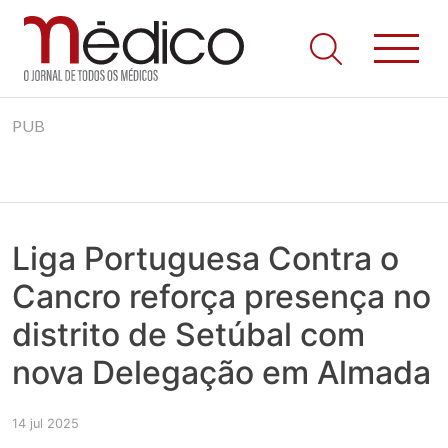
Jornal Médico
Médico – O Jornal de Todos os Médicos. Onde as notícias
Skip
realmente contam! Tudo o que se passa na Saúde!
PUB
to
content
Liga Portuguesa Contra o
Cancro reforça presença no
distrito de Setúbal com
nova Delegação em Almada
14 jul 2025