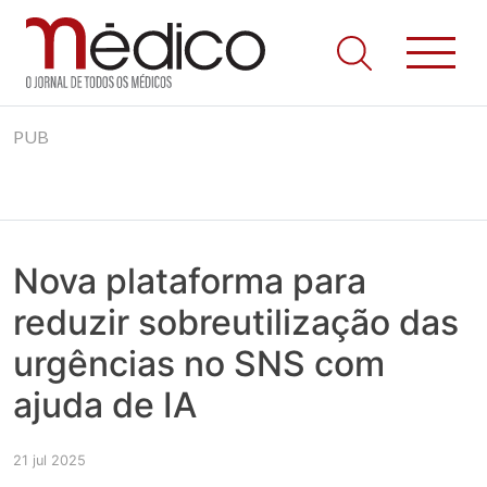
Jornal Médico
Médico – O Jornal de Todos os Médicos. Onde as notícias
Skip
realmente contam! Tudo o que se passa na Saúde!
PUB
to
content
Nova plataforma para
reduzir sobreutilização das
urgências no SNS com
ajuda de IA
21 jul 2025