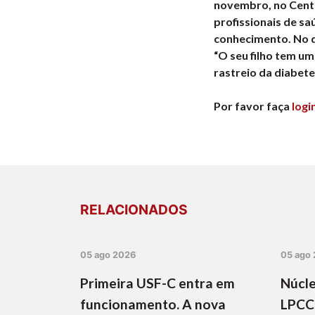
novembro, no Centro
profissionais de sa
conhecimento. No d
“O seu filho tem u
rastreio da diabete
Por favor faça
logi
RELACIONADOS
05 ago 2026
05 ago
Primeira USF-C entra em
Núcle
funcionamento. A nova
LPCC