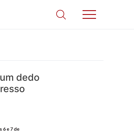
m um dedo
gresso
 6 e 7 de