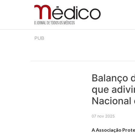
Jornal Médico
Médico – O Jornal de Todos os Médicos. Onde as
Skip
PUB
to
content
Balanço 
que adiv
Nacional
07 nov 2025
A Associação Protec