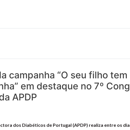
 notícias realmente contam! Tudo o que se passa na Saúde!
da campanha “O seu filho te
inha” em destaque no 7º Con
 da APDP
tora dos Diabéticos de Portugal (APDP) realiza entre os dias