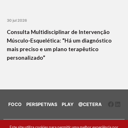
30 jul 2026
Consulta Multidisciplinar de Intervenção
Músculo-Esquelética: “Há um diagnóstico
mais preciso e um plano terapêutico
personalizado”
Faceb
Link
FOCO
PERSPETIVAS
PLAY
@CETERA
Ficha Técnica e Estatuto Editorial
Este site utiliza cookies para permitir uma melhor experiência por