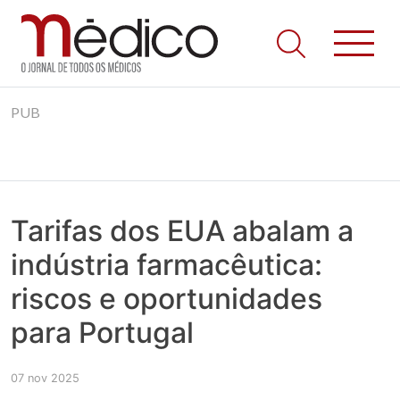
Jornal Médico
Médico – O Jornal de Todos os Médicos. Onde as notícias
Skip
realmente contam! Tudo o que se passa na Saúde!
PUB
to
content
Tarifas dos EUA abalam a
indústria farmacêutica:
riscos e oportunidades
para Portugal
07 nov 2025