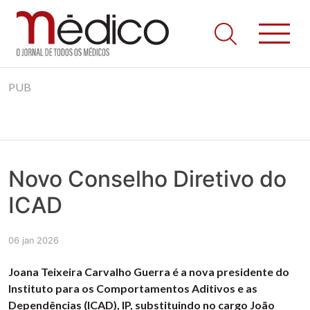
Jornal Médico
Médico – O Jornal de Todos os Médicos. Onde as notícias
Skip
realmente contam! Tudo o que se passa na Saúde!
PUB
to
content
Novo Conselho Diretivo do
ICAD
06 jan 2026
Joana Teixeira Carvalho Guerra é a nova presidente do
Instituto para os Comportamentos Aditivos e as
Dependências (ICAD), IP, substituindo no cargo João