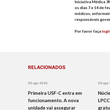
Iniciativa Médica 3
os dias 7 e 14 de f
médicos, enfermeiro
responsáveis gover
Por favor faça
logi
RELACIONADOS
05 ago 2026
05 ago
Primeira USF-C entra em
Núcle
funcionamento. A nova
LPCC
unidade vai assegurar
gratu