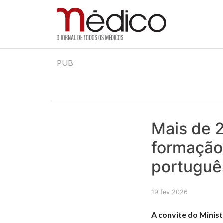
Jornal Médico
Médico – O Jornal de Todos os Médicos. Onde as
Skip
PUB
to
content
Mais de 2
formação
portuguê
19 fev 2026
A convite do Minis