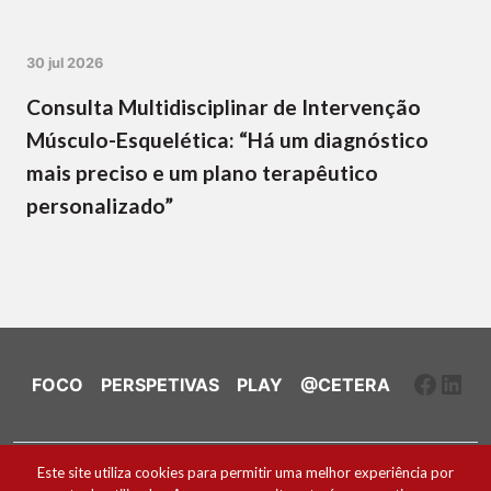
30 jul 2026
Consulta Multidisciplinar de Intervenção
Músculo-Esquelética: “Há um diagnóstico
mais preciso e um plano terapêutico
personalizado”
Faceb
Link
FOCO
PERSPETIVAS
PLAY
@CETERA
Ficha Técnica e Estatuto Editorial
Este site utiliza cookies para permitir uma melhor experiência por