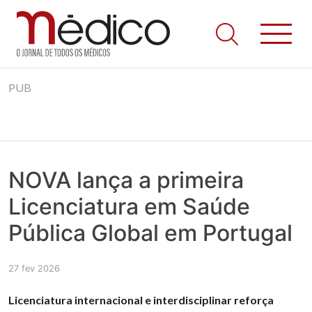
Jornal Médico
Médico – O Jornal de Todos os Médicos. Onde as notícias
Skip
realmente contam! Tudo o que se passa na Saúde!
PUB
to
content
NOVA lança a primeira
Licenciatura em Saúde
Pública Global em Portugal
27 fev 2026
Licenciatura internacional e interdisciplinar reforça