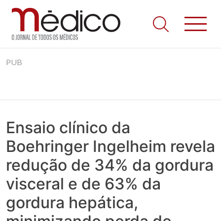
Jornal Médico
Médico – O Jornal de Todos os Médicos. Onde as notícias
Skip
realmente contam! Tudo o que se passa na Saúde!
PUB
to
content
Ensaio clínico da
Boehringer Ingelheim revela
redução de 34% da gordura
visceral e de 63% da
gordura hepática,