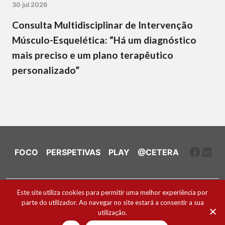
30 jul 2026
Consulta Multidisciplinar de Intervenção
Músculo-Esquelética: “Há um diagnóstico
mais preciso e um plano terapêutico
personalizado”
Faceb
Link
FOCO
PERSPETIVAS
PLAY
@CETERA
Ficha Técnica e Estatuto Editorial
Este site utiliza cookies para permitir uma melhor experiência por
parte do utilizador. Ao navegar no site estará a consentir a sua
Política de Cookies
utilização.
2026 ® Todos os direitos reservados