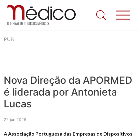
Jornal Médico
Médico – O Jornal de Todos os Médicos. Onde as notícias
Skip
realmente contam! Tudo o que se passa na Saúde!
PUB
to
content
Nova Direção da APORMED
é liderada por Antonieta
Lucas
22 jun 2026
A Associação Portuguesa das Empresas de Dispositivos