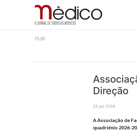
Jornal Médico
Médico – O Jornal de Todos os Médicos. Onde as
Skip
PUB
to
content
Associaç
Direção
26 jun 2026
A Associação de Fa
quadriénio 2026-20