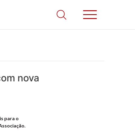
com nova
is para o
 Associação.