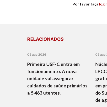
Por favor faça
logi
RELACIONADOS
05 ago 2026
05 ago
Primeira USF-C entra em
Núcle
funcionamento. A nova
LPCC
unidade vai assegurar
gratu
cuidados de saúde primários
em pr
a 5.463 utentes.
do Su
de a