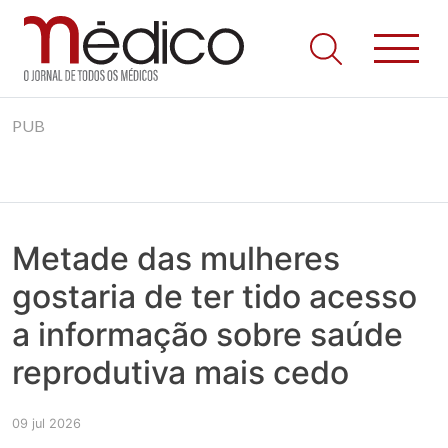
Jornal Médico
Médico – O Jornal de Todos os Médicos. Onde as notícias
Skip
realmente contam! Tudo o que se passa na Saúde!
PUB
to
content
Metade das mulheres
gostaria de ter tido acesso
a informação sobre saúde
reprodutiva mais cedo
09 jul 2026