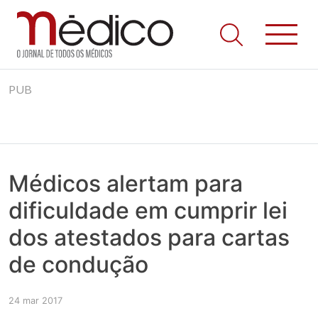
Jornal Médico
Médico – O Jornal de Todos os Médicos. Onde as notícias
Skip
realmente contam! Tudo o que se passa na Saúde!
PUB
to
content
Médicos alertam para
dificuldade em cumprir lei
dos atestados para cartas
de condução
24 mar 2017