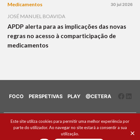
Medicamentos
30 jul 2026
JOSÉ MANUEL BOAVIDA
APDP alerta para as implicações das novas
regras no acesso à comparticipação de
medicamentos
Faceb
Link
FOCO
PERSPETIVAS
PLAY
@CETERA
Ficha Técnica e Estatuto Editorial
Este site utiliza cookies para permitir uma melhor experiência por
parte do utilizador. Ao navegar no site estará a consentir a sua
Política de Cookies
utilização.
2026 ® Todos os direitos reservados