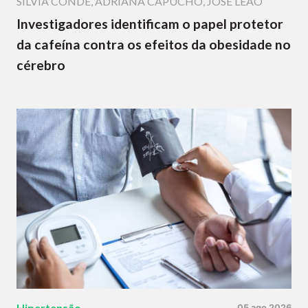
SÍLVIA CONDE
,
ADRIANA CAPUCHO
,
JOSÉ LEÃO
Investigadores identificam o papel protetor
da cafeína contra os efeitos da obesidade no
cérebro
Hipertensão
05 ago 2026