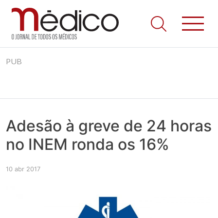
Jornal Médico
Médico – O Jornal de Todos os Médicos. Onde as notícias
Skip
realmente contam! Tudo o que se passa na Saúde!
PUB
to
content
Adesão à greve de 24 horas
no INEM ronda os 16%
10 abr 2017