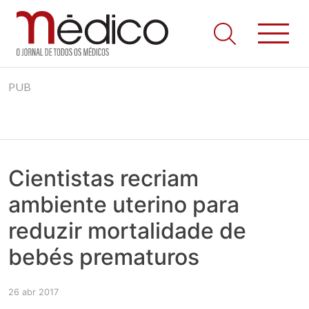
Jornal Médico
Médico – O Jornal de Todos os Médicos. Onde as notícias
Skip
realmente contam! Tudo o que se passa na Saúde!
PUB
to
content
Cientistas recriam
ambiente uterino para
reduzir mortalidade de
bebés prematuros
26 abr 2017