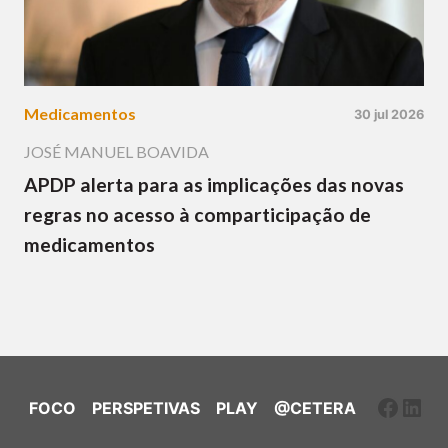
Medicamentos
30 jul 2026
JOSÉ MANUEL BOAVIDA
APDP alerta para as implicações das novas
regras no acesso à comparticipação de
medicamentos
Faceb
Link
FOCO
PERSPETIVAS
PLAY
@CETERA