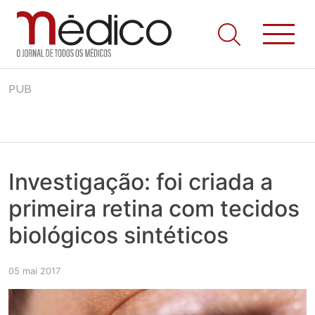
Jornal Médico
Médico – O Jornal de Todos os Médicos. Onde as notícias
Skip
realmente contam! Tudo o que se passa na Saúde!
PUB
to
content
Investigação: foi criada a
primeira retina com tecidos
biológicos sintéticos
05 mai 2017