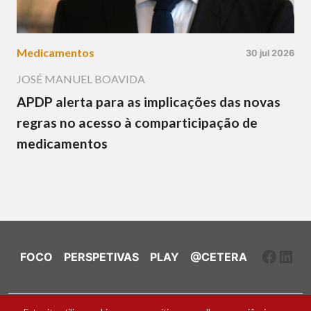
Medicamentos
30 jul 2026
JOSÉ MANUEL BOAVIDA
APDP alerta para as implicações das novas
regras no acesso à comparticipação de
medicamentos
Faceb
Link
FOCO
PERSPETIVAS
PLAY
@CETERA