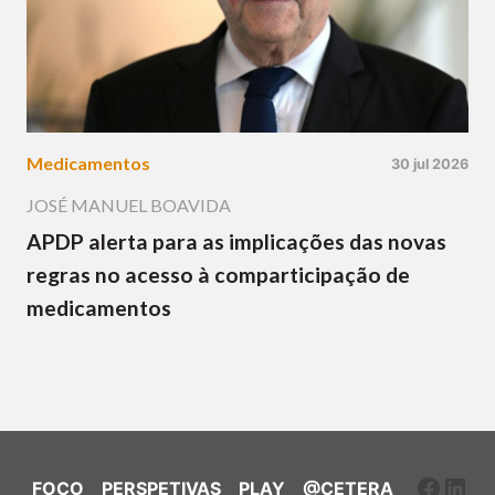
Medicamentos
30 jul 2026
JOSÉ MANUEL BOAVIDA
APDP alerta para as implicações das novas
regras no acesso à comparticipação de
medicamentos
Faceb
Link
FOCO
PERSPETIVAS
PLAY
@CETERA