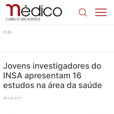
Jornal Médico
Médico – O Jornal de Todos os Médicos. Onde as notícias
Skip
realmente contam! Tudo o que se passa na Saúde!
PUB
to
content
Jovens investigadores do
INSA apresentam 16
estudos na área da saúde
08 mai 2017