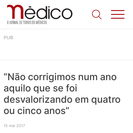
Jornal Médico
Médico – O Jornal de Todos os Médicos. Onde as notícias
Skip
realmente contam! Tudo o que se passa na Saúde!
PUB
to
content
“Não corrigimos num ano
aquilo que se foi
desvalorizando em quatro
ou cinco anos”
15 mai 2017