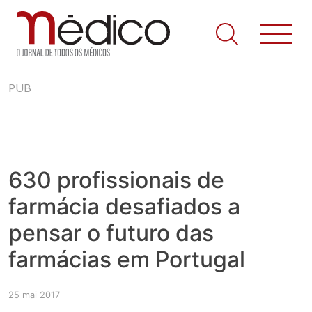
Jornal Médico
Médico – O Jornal de Todos os Médicos. Onde as notícias
Skip
realmente contam! Tudo o que se passa na Saúde!
PUB
to
content
630 profissionais de
farmácia desafiados a
pensar o futuro das
farmácias em Portugal
25 mai 2017