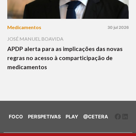
Medicamentos
30 jul 2026
JOSÉ MANUEL BOAVIDA
APDP alerta para as implicações das novas
regras no acesso à comparticipação de
medicamentos
Faceb
Link
FOCO
PERSPETIVAS
PLAY
@CETERA