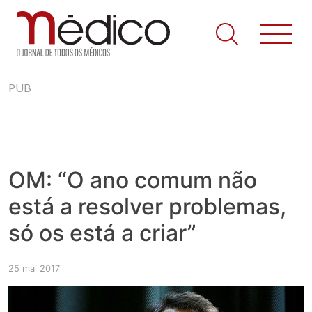
Jornal Médico
Médico – O Jornal de Todos os Médicos. Onde as notícias
Skip
realmente contam! Tudo o que se passa na Saúde!
PUB
to
content
OM: “O ano comum não
está a resolver problemas,
só os está a criar”
25 mai 2017