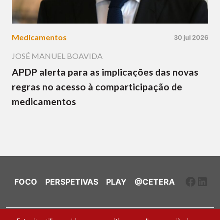
Medicamentos
30 jul 2026
JOSÉ MANUEL BOAVIDA
APDP alerta para as implicações das novas
regras no acesso à comparticipação de
medicamentos
Faceb
Link
FOCO
PERSPETIVAS
PLAY
@CETERA