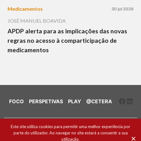
Medicamentos
30 jul 2026
JOSÉ MANUEL BOAVIDA
APDP alerta para as implicações das novas
regras no acesso à comparticipação de
medicamentos
Faceb
Link
FOCO
PERSPETIVAS
PLAY
@CETERA
Ficha Técnica e Estatuto Editorial
Este site utiliza cookies para permitir uma melhor experiência por
parte do utilizador. Ao navegar no site estará a consentir a sua
Política de Cookies
utilização.