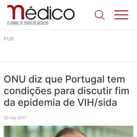
Jornal Médico
Médico – O Jornal de Todos os Médicos. Onde as notícias
Skip
realmente contam! Tudo o que se passa na Saúde!
PUB
to
content
ONU diz que Portugal tem
condições para discutir fim
da epidemia de VIH/sida
30 mai 2017