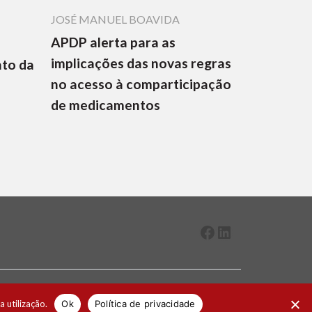
JOSÉ MANUEL BOAVIDA
APDP alerta para as
implicações das novas regras
nto da
no acesso à comparticipação
de medicamentos
Facebook
LinkedIn
2026 ® Todos os direitos reservados
a utilização.
Ok
Política de privacidade