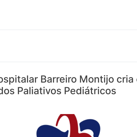
 notícias realmente contam! Tudo o que se passa na Saúde!
spitalar Barreiro Montijo cria
os Paliativos Pediátricos