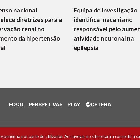
enso nacional
Equipa de investigação
elece diretrizes para a
identifica mecanismo
rvação renal no
responsável pelo aume
mento da hipertensão
atividade neuronal na
ial
epilepsia
FOCO
PERSPETIVAS
PLAY
@CETERA
de Cookies
experiência por parte do utilizador. Ao navegar no site estará a consentir a su