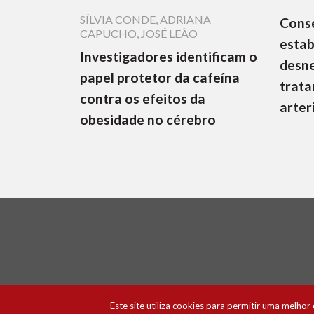
SÍLVIA CONDE
,
ADRIANA
Cons
CAPUCHO
,
JOSÉ LEÃO
estab
Investigadores identificam o
desne
papel protetor da cafeína
trata
contra os efeitos da
arter
obesidade no cérebro
Ficha Técnica e Estatuto Editorial
Política 
Este site utiliza cookies para permitir uma melhor 