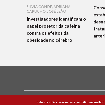
SÍLVIA CONDE
,
ADRIANA
Cons
CAPUCHO
,
JOSÉ LEÃO
estab
Investigadores identificam o
desne
papel protetor da cafeína
trata
contra os efeitos da
arter
obesidade no cérebro
Ficha Técnica e Estatuto Editorial
Política 
Este site utiliza cookies para permitir uma melhor 