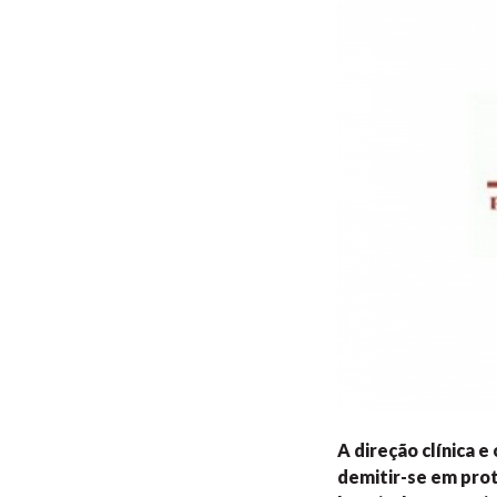
A direção clínica 
demitir-se em prot