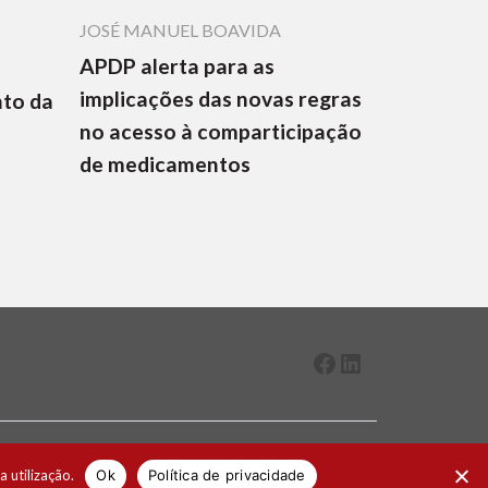
JOSÉ MANUEL BOAVIDA
APDP alerta para as
implicações das novas regras
nto da
no acesso à comparticipação
de medicamentos
Facebook
LinkedIn
2026 ® Todos os direitos reservados
a utilização.
Ok
Política de privacidade