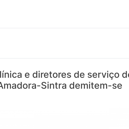
 notícias realmente contam! Tudo o que se passa na Saúde!
línica e diretores de serviço d
 Amadora-Sintra demitem-se