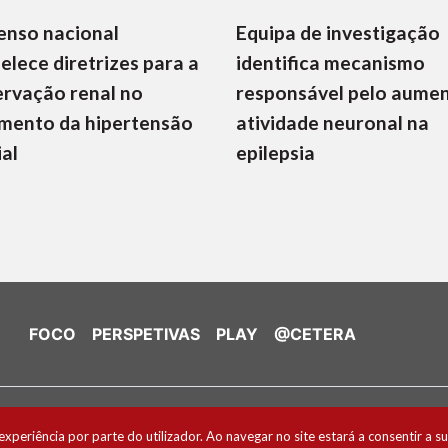
enso nacional
Equipa de investigação
elece diretrizes para a
identifica mecanismo
rvação renal no
responsável pelo aume
mento da hipertensão
atividade neuronal na
ial
epilepsia
FOCO
PERSPETIVAS
PLAY
@CETERA
de Cookies
experiência por parte do utilizador. Ao navegar no site estará a consentir a su