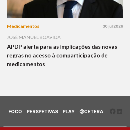
Medicamentos
30 jul 2026
JOSÉ MANUEL BOAVIDA
APDP alerta para as implicações das novas
regras no acesso à comparticipação de
medicamentos
Faceb
Link
FOCO
PERSPETIVAS
PLAY
@CETERA