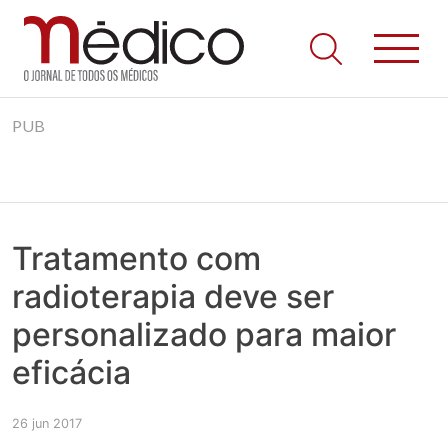
Jornal Médico
Médico – O Jornal de Todos os Médicos. Onde as notícias
Skip
realmente contam! Tudo o que se passa na Saúde!
PUB
to
content
Tratamento com
radioterapia deve ser
personalizado para maior
eficácia
26 jun 2017