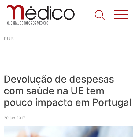
Jornal Médico
Médico – O Jornal de Todos os Médicos. Onde as notícias
Skip
realmente contam! Tudo o que se passa na Saúde!
PUB
to
content
Devolução de despesas
com saúde na UE tem
pouco impacto em Portugal
30 jun 2017