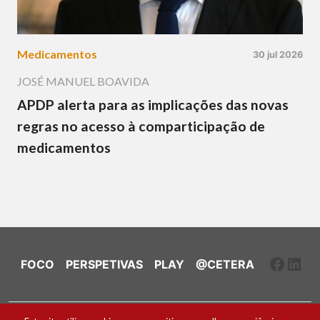
Medicamentos
30 jul 2026
JOSÉ MANUEL BOAVIDA
APDP alerta para as implicações das novas
regras no acesso à comparticipação de
medicamentos
Faceb
Link
FOCO
PERSPETIVAS
PLAY
@CETERA