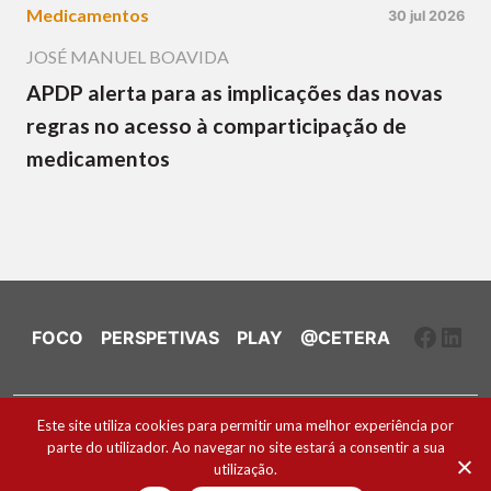
Medicamentos
30 jul 2026
JOSÉ MANUEL BOAVIDA
APDP alerta para as implicações das novas
regras no acesso à comparticipação de
medicamentos
Faceb
Link
FOCO
PERSPETIVAS
PLAY
@CETERA
Ficha Técnica e Estatuto Editorial
Este site utiliza cookies para permitir uma melhor experiência por
parte do utilizador. Ao navegar no site estará a consentir a sua
Política de Cookies
utilização.
2026 ® Todos os direitos reservados