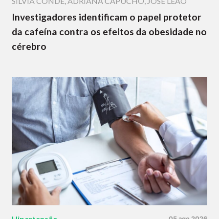
SÍLVIA CONDE
,
ADRIANA CAPUCHO
,
JOSÉ LEÃO
Investigadores identificam o papel protetor
da cafeína contra os efeitos da obesidade no
cérebro
Hipertensão
05 ago 2026