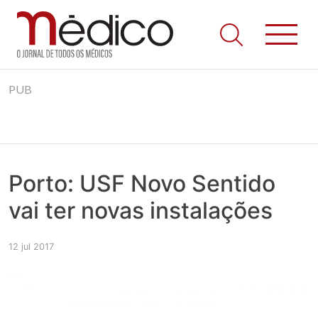
Jornal Médico
Médico – O Jornal de Todos os Médicos. Onde as notícias
Skip
realmente contam! Tudo o que se passa na Saúde!
PUB
to
content
Porto: USF Novo Sentido
vai ter novas instalações
12 jul 2017