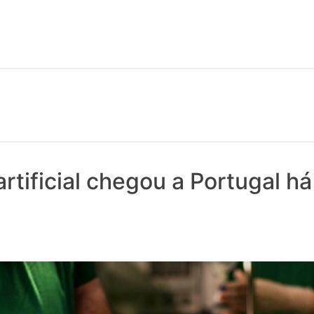
 notícias realmente contam! Tudo o que se passa na Saúde!
rtificial chegou a Portugal há