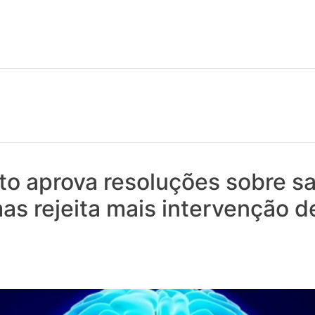
 notícias realmente contam! Tudo o que se passa na Saúde!
to aprova resoluções sobre s
as rejeita mais intervenção d