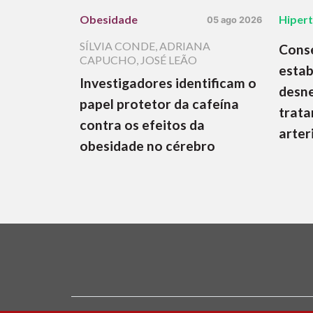
Obesidade
Hiper
05 ago 2026
SÍLVIA CONDE
,
ADRIANA
Cons
CAPUCHO
,
JOSÉ LEÃO
estab
Investigadores identificam o
desne
papel protetor da cafeína
trata
contra os efeitos da
arter
obesidade no cérebro