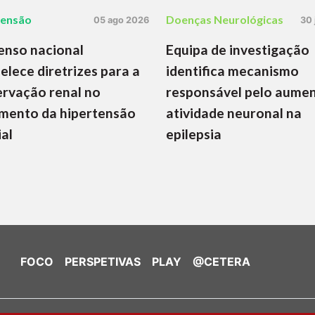
tensão
Doenças Neurológicas
05 ago 2026
30 
enso nacional
Equipa de investigação
elece diretrizes para a
identifica mecanismo
rvação renal no
responsável pelo aume
mento da hipertensão
atividade neuronal na
ial
epilepsia
FOCO
PERSPETIVAS
PLAY
@CETERA