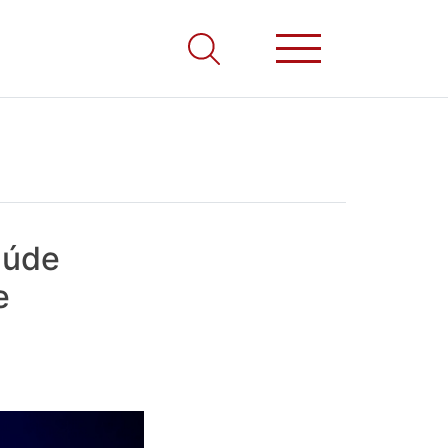
aúde
e