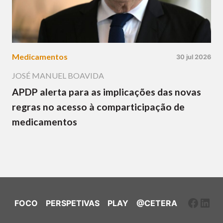
Medicamentos
30 jul 2026
JOSÉ MANUEL BOAVIDA
APDP alerta para as implicações das novas
regras no acesso à comparticipação de
medicamentos
Faceb
Link
FOCO
PERSPETIVAS
PLAY
@CETERA