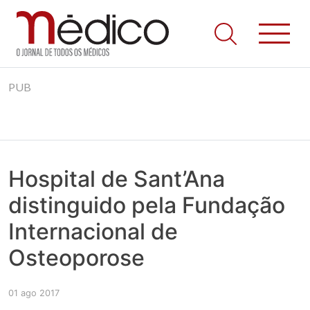
Jornal Médico
Médico – O Jornal de Todos os Médicos. Onde as notícias
Skip
realmente contam! Tudo o que se passa na Saúde!
PUB
to
content
Hospital de Sant’Ana
distinguido pela Fundação
Internacional de
Osteoporose
01 ago 2017