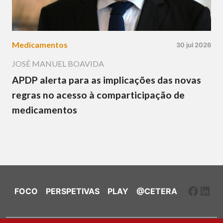
Medicamentos
30 jul 2026
JOSÉ MANUEL BOAVIDA
APDP alerta para as implicações das novas
regras no acesso à comparticipação de
medicamentos
Faceb
Link
FOCO
PERSPETIVAS
PLAY
@CETERA