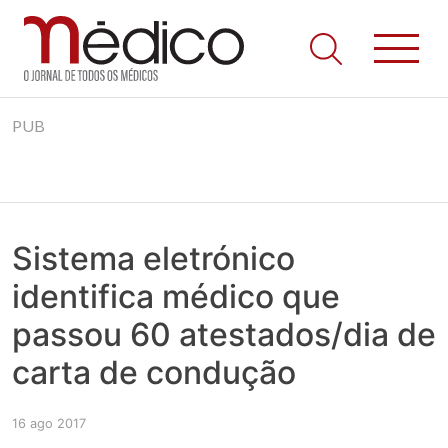
Jornal Médico
Médico – O Jornal de Todos os Médicos. Onde as notícias
Skip
realmente contam! Tudo o que se passa na Saúde!
PUB
to
content
Sistema eletrónico
identifica médico que
passou 60 atestados/dia de
carta de condução
16 ago 2017