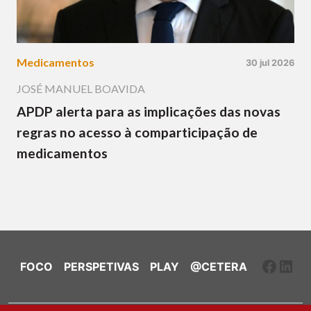
Medicamentos
30 jul 2026
JOSÉ MANUEL BOAVIDA
APDP alerta para as implicações das novas
regras no acesso à comparticipação de
medicamentos
Faceb
Link
FOCO
PERSPETIVAS
PLAY
@CETERA