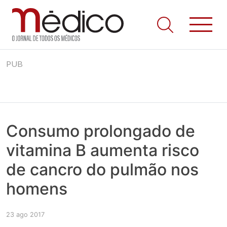
Jornal Médico
Médico – O Jornal de Todos os Médicos. Onde as notícias
Skip
realmente contam! Tudo o que se passa na Saúde!
PUB
to
content
Consumo prolongado de
vitamina B aumenta risco
de cancro do pulmão nos
homens
23 ago 2017