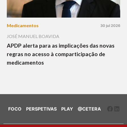
Medicamentos
30 jul 2026
JOSÉ MANUEL BOAVIDA
APDP alerta para as implicações das novas
regras no acesso à comparticipação de
medicamentos
Faceb
Link
FOCO
PERSPETIVAS
PLAY
@CETERA