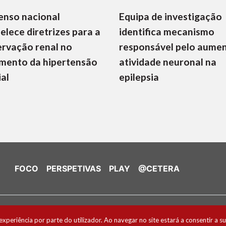
enso nacional
Equipa de investigação
elece diretrizes para a
identifica mecanismo
rvação renal no
responsável pelo aume
mento da hipertensão
atividade neuronal na
ial
epilepsia
FOCO
PERSPETIVAS
PLAY
@CETERA
de Cookies
experiência por parte do utilizador. Ao navegar no site estará a consentir a su