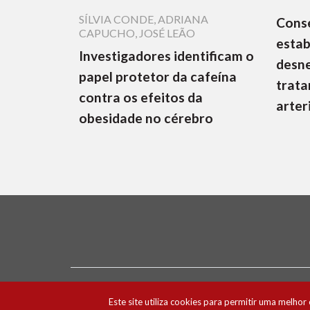
SÍLVIA CONDE
,
ADRIANA
Cons
CAPUCHO
,
JOSÉ LEÃO
estab
Investigadores identificam o
desne
papel protetor da cafeína
trata
contra os efeitos da
arter
obesidade no cérebro
Ficha Técnica e Estatuto Editorial
Política 
Este site utiliza cookies para permitir uma melhor 