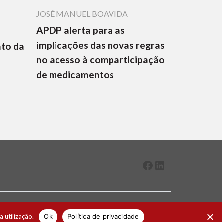
JOSÉ MANUEL BOAVIDA
APDP alerta para as
implicações das novas regras
nto da
no acesso à comparticipação
de medicamentos
Facebook
LinkedIn
2026 ® Todos os direitos reservados
a utilização.
Ok
Política de privacidade