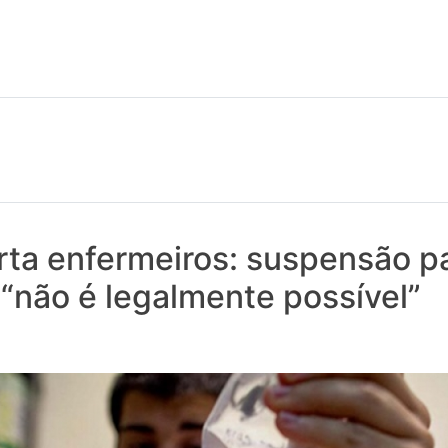
 notícias realmente contam! Tudo o que se passa na Saúde!
ta enfermeiros: suspensão pa
 “não é legalmente possível”