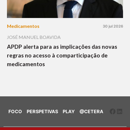
Medicamentos
30 jul 2026
JOSÉ MANUEL BOAVIDA
APDP alerta para as implicações das novas
regras no acesso à comparticipação de
medicamentos
Faceb
Link
FOCO
PERSPETIVAS
PLAY
@CETERA