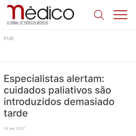
Jornal Médico
Médico – O Jornal de Todos os Médicos. Onde as notícias
Skip
realmente contam! Tudo o que se passa na Saúde!
PUB
to
content
Especialistas alertam:
cuidados paliativos são
introduzidos demasiado
tarde
14 set 2017