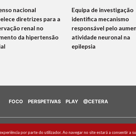
enso nacional
Equipa de investigação
elece diretrizes para a
identifica mecanismo
rvação renal no
responsável pelo aume
mento da hipertensão
atividade neuronal na
ial
epilepsia
FOCO
PERSPETIVAS
PLAY
@CETERA
de Cookies
experiência por parte do utilizador. Ao navegar no site estará a consentir a su