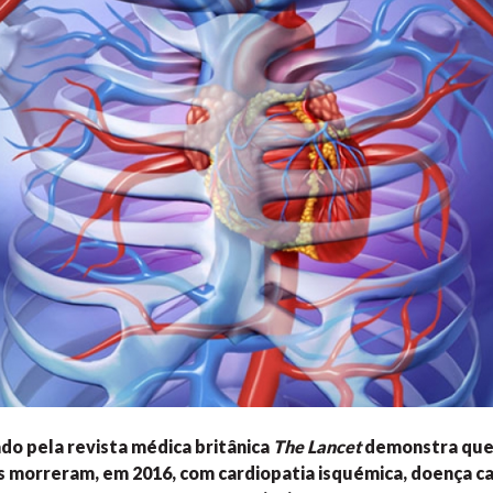
o pela revista médica britânica
The Lancet
demonstra que
 morreram, em 2016, com cardiopatia isquémica, doença car