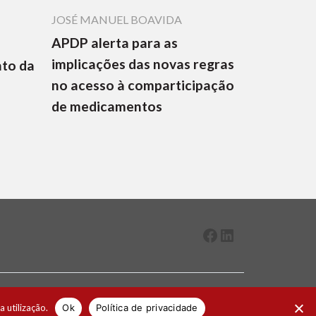
JOSÉ MANUEL BOAVIDA
APDP alerta para as
implicações das novas regras
nto da
no acesso à comparticipação
de medicamentos
Facebook
LinkedIn
2026 ® Todos os direitos reservados
a utilização.
Ok
Política de privacidade