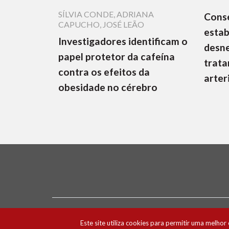
SÍLVIA CONDE
,
ADRIANA
Cons
CAPUCHO
,
JOSÉ LEÃO
estab
Investigadores identificam o
desne
papel protetor da cafeína
trata
contra os efeitos da
arter
obesidade no cérebro
Ficha Técnica e Estatuto Editorial
Política 
Este site utiliza cookies para permitir uma melhor 