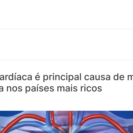
 notícias realmente contam! Tudo o que se passa na Saúde!
rdíaca é principal causa de 
 nos países mais ricos