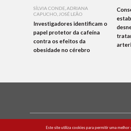
SÍLVIA CONDE
,
ADRIANA
Cons
CAPUCHO
,
JOSÉ LEÃO
estab
Investigadores identificam o
desne
papel protetor da cafeína
trata
contra os efeitos da
arter
obesidade no cérebro
Ficha Técnica e Estatuto Editorial
Política 
Este site utiliza cookies para permitir uma melhor 