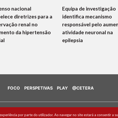
enso nacional
Equipa de investigação
elece diretrizes para a
identifica mecanismo
rvação renal no
responsável pelo aume
mento da hipertensão
atividade neuronal na
ial
epilepsia
FOCO
PERSPETIVAS
PLAY
@CETERA
de Cookies
experiência por parte do utilizador. Ao navegar no site estará a consentir a su