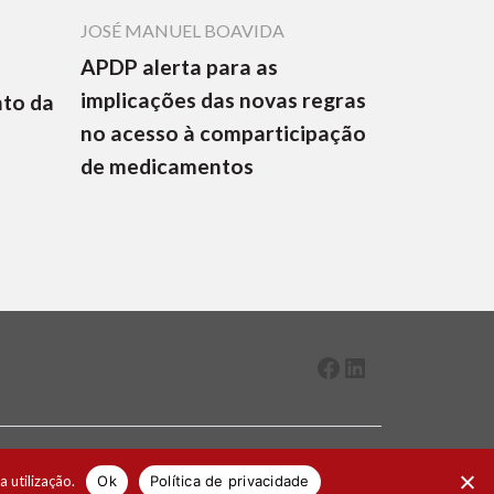
JOSÉ MANUEL BOAVIDA
APDP alerta para as
implicações das novas regras
nto da
no acesso à comparticipação
de medicamentos
Facebook
LinkedIn
2026 ® Todos os direitos reservados
a utilização.
Ok
Política de privacidade