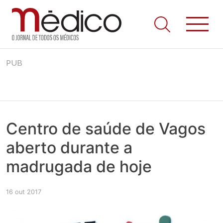
Jornal Médico
Médico – O Jornal de Todos os Médicos. Onde as notícias
Skip
realmente contam! Tudo o que se passa na Saúde!
PUB
to
content
Centro de saúde de Vagos
aberto durante a
madrugada de hoje
16 out 2017